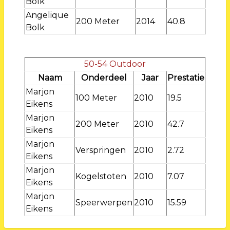
Bolk
Angelique
200 Meter
2014
40.8
Bolk
50-54 Outdoor
Naam
Onderdeel
Jaar
Prestatie
Marjon
100 Meter
2010
19.5
Eikens
Marjon
200 Meter
2010
42.7
Eikens
Marjon
Verspringen
2010
2.72
Eikens
Marjon
Kogelstoten
2010
7.07
Eikens
Marjon
Speerwerpen
2010
15.59
Eikens