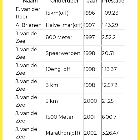
Naam
Onderdeel
Jaar
Prestatie
E. van der
15km(off)
1996
1.09.23
Roer
A. Brienen
Halve_mar(off)
1997
1.43.29
J. van de
800 Meter
1997
2.52.2
Zee
J. van de
Speerwerpen
1998
20.51
Zee
J. van de
10eng_off
1998
1.13.37
Zee
J. van de
3 km
1998
12.57.2
Zee
J. van de
5 km
2000
21.25
Zee
J. van de
1500 Meter
2001
6.00.7
Zee
J. van de
Marathon(off)
2002
3.26.47
Zee