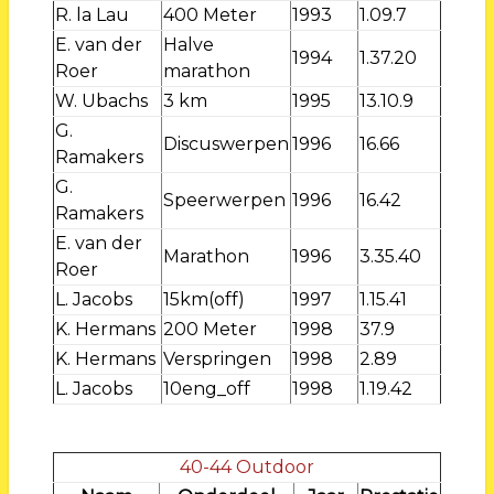
R. la Lau
400 Meter
1993
1.09.7
E. van der
Halve
1994
1.37.20
Roer
marathon
W. Ubachs
3 km
1995
13.10.9
G.
Discuswerpen
1996
16.66
Ramakers
G.
Speerwerpen
1996
16.42
Ramakers
E. van der
Marathon
1996
3.35.40
Roer
L. Jacobs
15km(off)
1997
1.15.41
K. Hermans
200 Meter
1998
37.9
K. Hermans
Verspringen
1998
2.89
L. Jacobs
10eng_off
1998
1.19.42
40-44 Outdoor