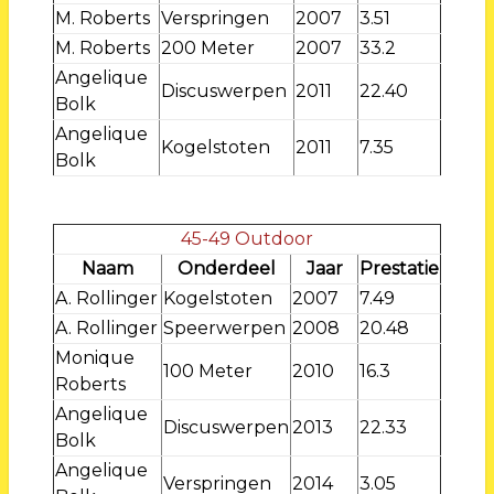
M. Roberts
Verspringen
2007
3.51
M. Roberts
200 Meter
2007
33.2
Angelique
Discuswerpen
2011
22.40
Bolk
Angelique
Kogelstoten
2011
7.35
Bolk
45-49 Outdoor
Naam
Onderdeel
Jaar
Prestatie
A. Rollinger
Kogelstoten
2007
7.49
A. Rollinger
Speerwerpen
2008
20.48
Monique
100 Meter
2010
16.3
Roberts
Angelique
Discuswerpen
2013
22.33
Bolk
Angelique
Verspringen
2014
3.05