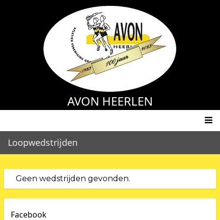
Overslaan
en
naar
de
inhoud
gaan
AVON HEERLEN
Main
Loopwedstrijden
navigation
Geen wedstrijden gevonden.
Facebook