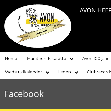
Overslaan
AVON HEE
en
naar
de
inhoud
gaan
Main
Home
Marathon-Estafette
Avon 100 jaar
navigation
Wedstrijdkalender
Leden
Clubrecord
Facebook