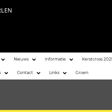
RLEN
Nieuws
Informatie
Kerstcross 202
s
Contact
Links
Groen