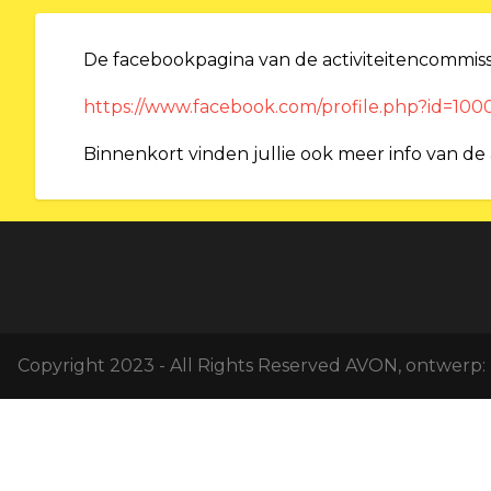
De facebookpagina van de activiteitencommiss
https://www.facebook.com/profile.php?id=10
Binnenkort vinden jullie ook meer info van de 
Copyright 2023 - All Rights Reserved AVON, ontwerp: 