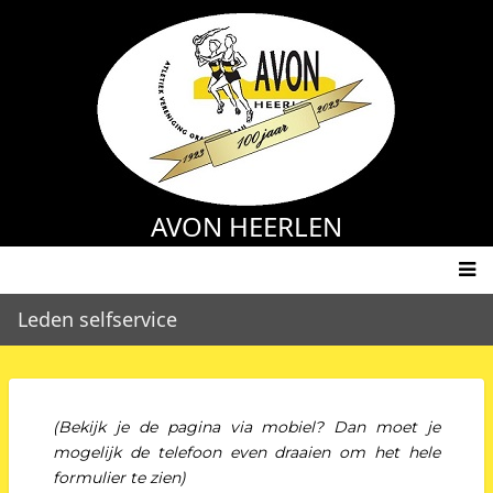
Overslaan
en
naar
de
inhoud
gaan
AVON HEERLEN
Main
Leden selfservice
navigation
(Bekijk je de pagina via mobiel? Dan moet je
mogelijk de telefoon even draaien om het hele
formulier te zien)