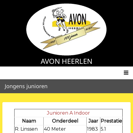
Overslaan
en
naar
de
inhoud
gaan
AVON HEERLEN
Main
Jongens junioren
navigation
Junioren A Indoor
Naam
Onderdeel
Jaar
Prestatie
R. Linssen
40 Meter
1983
5.1