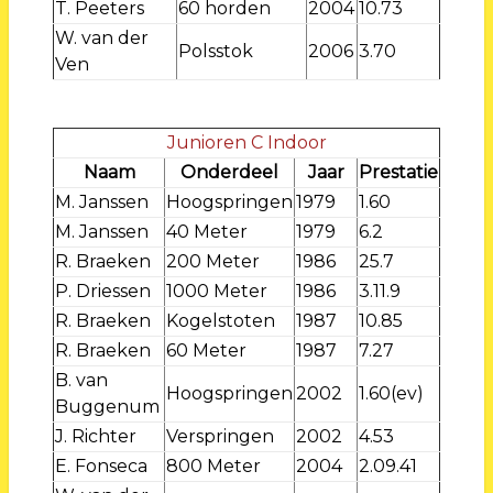
T. Peeters
60 horden
2004
10.73
W. van der
Polsstok
2006
3.70
Ven
Junioren C Indoor
Naam
Onderdeel
Jaar
Prestatie
M. Janssen
Hoogspringen
1979
1.60
M. Janssen
40 Meter
1979
6.2
R. Braeken
200 Meter
1986
25.7
P. Driessen
1000 Meter
1986
3.11.9
R. Braeken
Kogelstoten
1987
10.85
R. Braeken
60 Meter
1987
7.27
B. van
Hoogspringen
2002
1.60(ev)
Buggenum
J. Richter
Verspringen
2002
4.53
E. Fonseca
800 Meter
2004
2.09.41