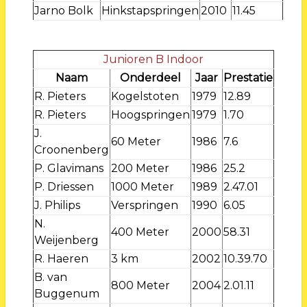
Jarno Bolk
Hinkstapspringen
2010
11.45
Junioren B Indoor
Naam
Onderdeel
Jaar
Prestatie
R. Pieters
Kogelstoten
1979
12.89
R. Pieters
Hoogspringen
1979
1.70
J.
60 Meter
1986
7.6
Croonenberg
P. Glavimans
200 Meter
1986
25.2
P. Driessen
1000 Meter
1989
2.47.01
J. Philips
Verspringen
1990
6.05
N.
400 Meter
2000
58.31
Weijenberg
R. Haeren
3 km
2002
10.39.70
B. van
800 Meter
2004
2.01.11
Buggenum