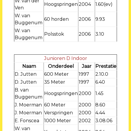
W. van der
Hoogspringen
2004
1.60(ev)
Ven
W. van
60 horden
2006
9.93
Buggenum
W. van
Polsstok
2006
3.10
Buggenum
Junioren D Indoor
Naam
Onderdeel
Jaar
Prestatie
D. Jutten
600 Meter
1997
2.10.0
D. Jutten
35 Meter
1997
6.40
B. van
Hoogspringen
2000
1.45
Buggenum
J. Moerman
60 Meter
2000
8.60
J. Moerman
Verspringen
2000
4.44
E. Fonscea
1000 Meter
2002
3.08.06
W. van