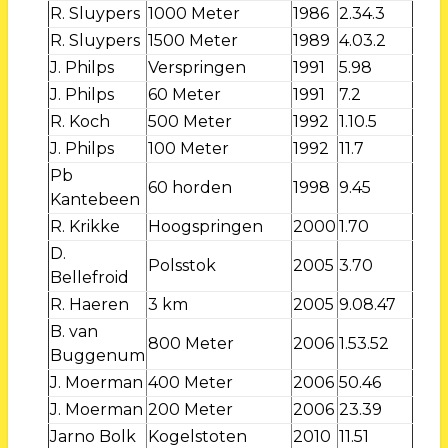
R. Sluypers
1000 Meter
1986
2.34.3
R. Sluypers
1500 Meter
1989
4.03.2
J. Philps
Verspringen
1991
5.98
J. Philps
60 Meter
1991
7.2
R. Koch
500 Meter
1992
1.10.5
J. Philps
100 Meter
1992
11.7
Pb
60 horden
1998
9.45
Kantebeen
R. Krikke
Hoogspringen
2000
1.70
D.
Polsstok
2005
3.70
Bellefroid
R. Haeren
3 km
2005
9.08.47
B. van
800 Meter
2006
1.53.52
Buggenum
J. Moerman
400 Meter
2006
50.46
J. Moerman
200 Meter
2006
23.39
Jarno Bolk
Kogelstoten
2010
11.51