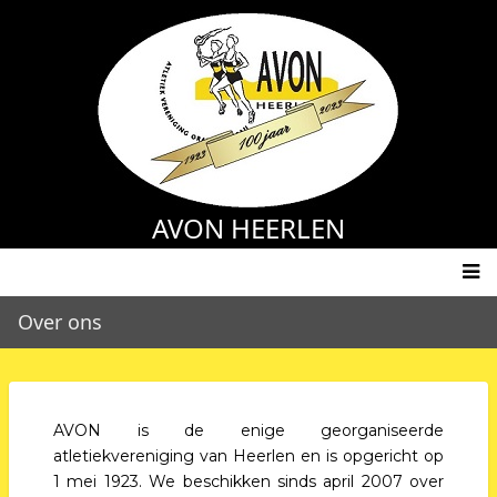
Overslaan
en
naar
de
inhoud
gaan
AVON HEERLEN
Main
Over ons
navigation
AVON is de enige georganiseerde
atletiekvereniging van Heerlen en is opgericht op
1 mei 1923. We beschikken sinds april 2007 over