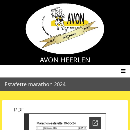
Overslaan
en
naar
de
inhoud
gaan
AVON HEERLEN
Main
Estafette marathon 2024
navigation
PDF