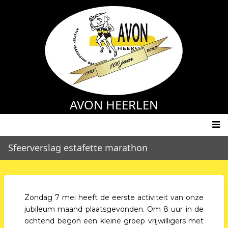
Overslaan
en
naar
de
inhoud
gaan
AVON HEERLEN
Main
Sfeerverslag estafette marathon
navigation
Zondag 7 mei heeft de eerste activiteit van onze
jubileum maand plaatsgevonden. Om 8 uur in de
ochtend begon een kleine groep vrijwilligers met