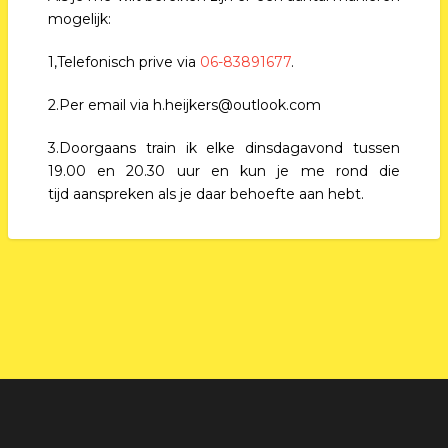
mogelijk:
1,Telefonisch prive via
06-83891677
.
2.Per email via h.heijkers@outlook.com
3.Doorgaans train ik elke dinsdagavond tussen
19.00 en 20.30 uur en kun je me rond die
tijd aanspreken als je daar behoefte aan hebt.