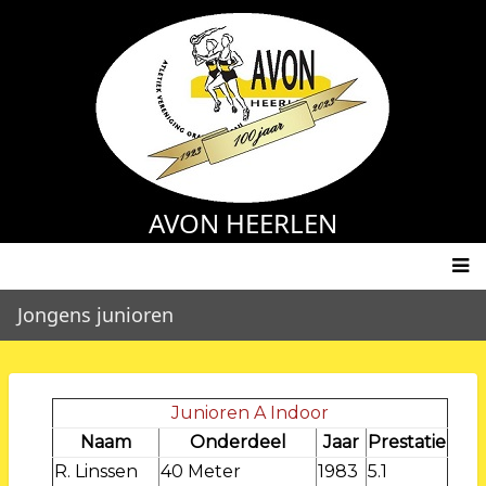
Overslaan
en
naar
de
inhoud
gaan
AVON HEERLEN
Main
Jongens junioren
navigation
Junioren A Indoor
Naam
Onderdeel
Jaar
Prestatie
R. Linssen
40 Meter
1983
5.1