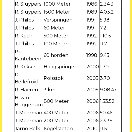
R. Sluypers
1000 Meter
1986
2.34.3
R. Sluypers
1500 Meter
1989
4.03.2
J. Philps
Verspringen
1991
5.98
J. Philps
60 Meter
1991
7.2
R. Koch
500 Meter
1992
1.10.5
J. Philps
100 Meter
1992
11.7
Pb
60 horden
1998
9.45
Kantebeen
R. Krikke
Hoogspringen
2000
1.70
D.
Polsstok
2005
3.70
Bellefroid
R. Haeren
3 km
2005
9.08.47
B. van
800 Meter
2006
1.53.52
Buggenum
J. Moerman
400 Meter
2006
50.46
J. Moerman
200 Meter
2006
23.39
Jarno Bolk
Kogelstoten
2010
11.51