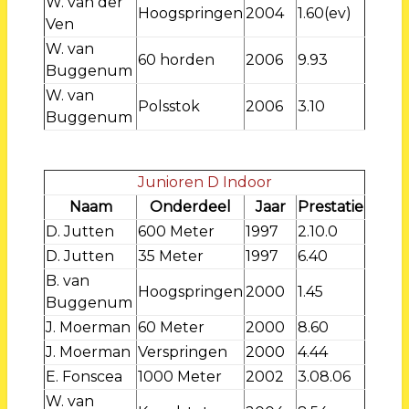
W. van der
Hoogspringen
2004
1.60(ev)
Ven
W. van
60 horden
2006
9.93
Buggenum
W. van
Polsstok
2006
3.10
Buggenum
Junioren D Indoor
Naam
Onderdeel
Jaar
Prestatie
D. Jutten
600 Meter
1997
2.10.0
D. Jutten
35 Meter
1997
6.40
B. van
Hoogspringen
2000
1.45
Buggenum
J. Moerman
60 Meter
2000
8.60
J. Moerman
Verspringen
2000
4.44
E. Fonscea
1000 Meter
2002
3.08.06
W. van