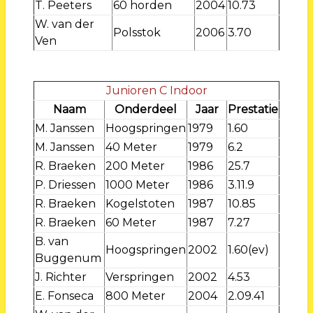
T. Peeters
60 horden
2004
10.73
W. van der
Polsstok
2006
3.70
Ven
Junioren C Indoor
Naam
Onderdeel
Jaar
Prestatie
M. Janssen
Hoogspringen
1979
1.60
M. Janssen
40 Meter
1979
6.2
R. Braeken
200 Meter
1986
25.7
P. Driessen
1000 Meter
1986
3.11.9
R. Braeken
Kogelstoten
1987
10.85
R. Braeken
60 Meter
1987
7.27
B. van
Hoogspringen
2002
1.60(ev)
Buggenum
J. Richter
Verspringen
2002
4.53
E. Fonseca
800 Meter
2004
2.09.41