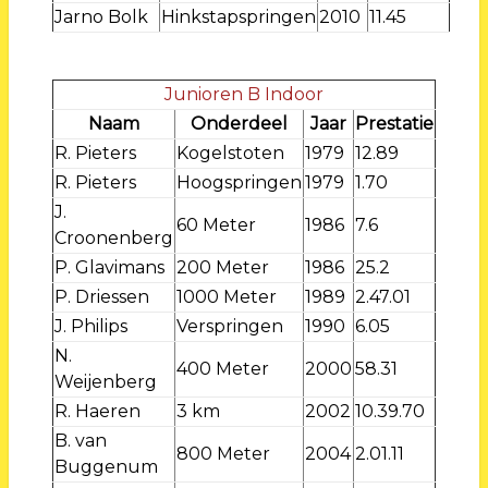
Jarno Bolk
Hinkstapspringen
2010
11.45
Junioren B Indoor
Naam
Onderdeel
Jaar
Prestatie
R. Pieters
Kogelstoten
1979
12.89
R. Pieters
Hoogspringen
1979
1.70
J.
60 Meter
1986
7.6
Croonenberg
P. Glavimans
200 Meter
1986
25.2
P. Driessen
1000 Meter
1989
2.47.01
J. Philips
Verspringen
1990
6.05
N.
400 Meter
2000
58.31
Weijenberg
R. Haeren
3 km
2002
10.39.70
B. van
800 Meter
2004
2.01.11
Buggenum