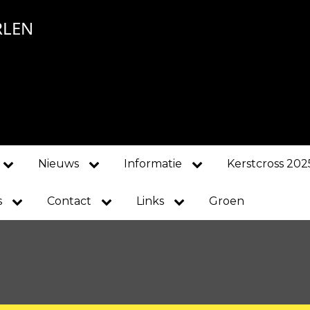
RLEN
Nieuws
Informatie
Kerstcross 202
s
Contact
Links
Groen