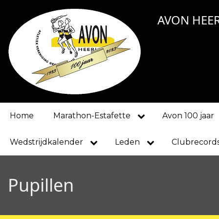
Overslaan
AVON HEE
en
naar
de
inhoud
gaan
Main
Home
Marathon-Estafette
Avon 100 jaar
navigation
Wedstrijdkalender
Leden
Clubrecord
Pupillen