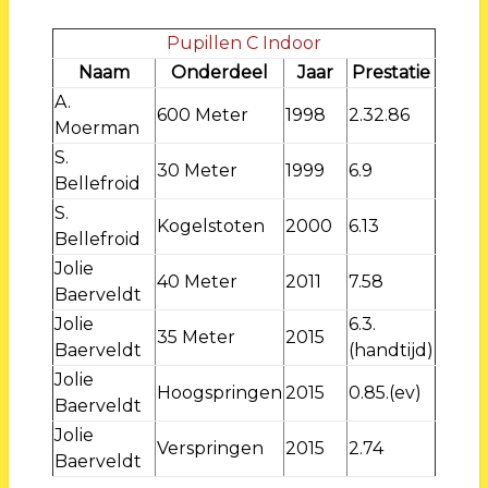
Pupillen C Indoor
Naam
Onderdeel
Jaar
Prestatie
A.
600 Meter
1998
2.32.86
Moerman
S.
30 Meter
1999
6.9
Bellefroid
S.
Kogelstoten
2000
6.13
Bellefroid
Jolie
40 Meter
2011
7.58
Baerveldt
Jolie
6.3.
35 Meter
2015
Baerveldt
(handtijd)
Jolie
Hoogspringen
2015
0.85.(ev)
Baerveldt
Jolie
Verspringen
2015
2.74
Baerveldt