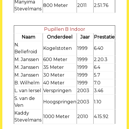
Manyima
800 Meter
2011
2.51.76
Stevelmans
Pupillen B Indoor
Naam
Onderdeel
Jaar
Prestatie
N.
Kogelstoten
1999
6.40
Bellefroid
M. Janssen
600 Meter
1999
2.20.3
M. Janssen
35 Meter
1999
6.4
M. Janssen
30 Meter
1999
5.7
B. Wilhelm
40 Meter
1999
7.0
L. van Iersel
Verspringen
2003
3.46
S. van de
Hoogspringen
2003
1.10
Ven
Kaddy
1000 Meter
2010
4.15.92
Stevelmans