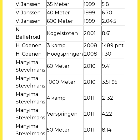
V. Janssen
35 Meter
1999
5.8
V. Janssen
40 Meter
1999
6.70
V. Janssen
600 Meter
1999
2.04.5
N.
Kogelstoten
2001
8.61
Bellefroid
H. Coenen
3 kamp
2008
1489 pnt
H. Coenen
Hoogspringen
2008
1.30
Manyima
60 Meter
2010
9.41
Stevelmans
Manyima
1000 Meter
2010
3.51.95
Stevelmans
Manyima
4 kamp
2011
2132
Stevelmans
Manyima
Verspringen
2011
4.22
Stevelmans
Manyima
50 Meter
2011
8.14
Stevelmans