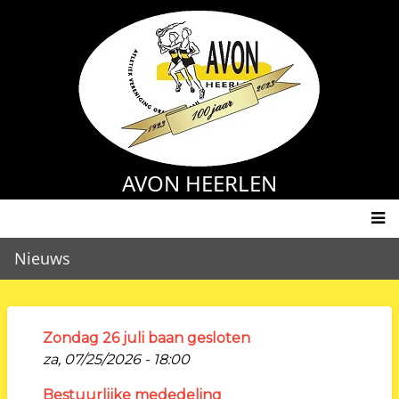
Overslaan
en
naar
de
inhoud
gaan
AVON HEERLEN
Main
Nieuws
navigation
Zondag 26 juli baan gesloten
za, 07/25/2026 - 18:00
Bestuurlijke mededeling