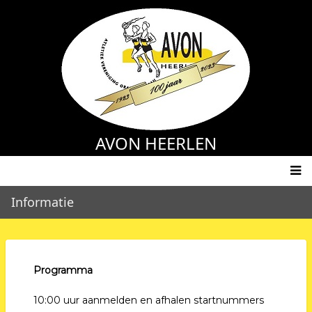
Overslaan
en
naar
de
inhoud
gaan
AVON HEERLEN
Main
Informatie
navigation
Programma
10:00 uur aanmelden en afhalen startnummers