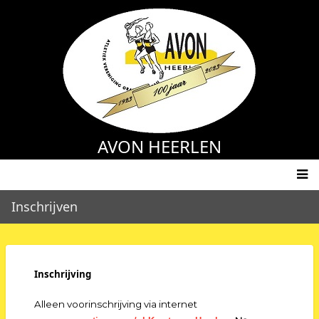
Overslaan
en
naar
de
inhoud
gaan
AVON HEERLEN
Main
Inschrijven
navigation
Inschrijving
Alleen voorinschrijving via internet