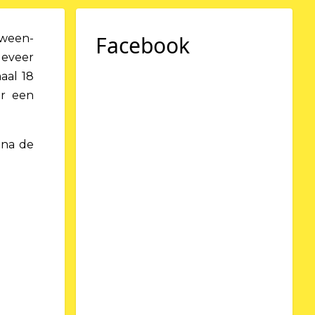
Facebook
oween-
geveer
aal 18
er een
 na de