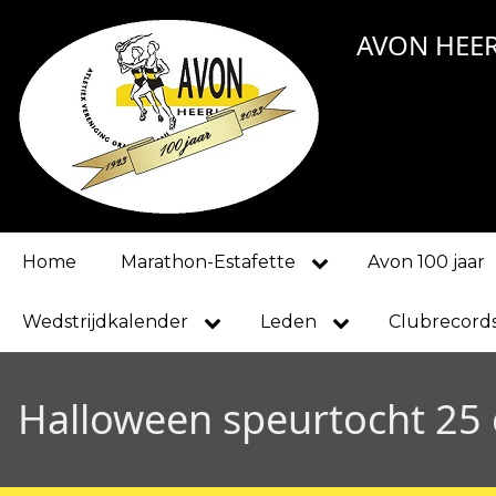
Overslaan
AVON HEE
en
naar
de
inhoud
gaan
Main
Home
Marathon-Estafette
Avon 100 jaar
navigation
Wedstrijdkalender
Leden
Clubrecord
Halloween speurtocht 25