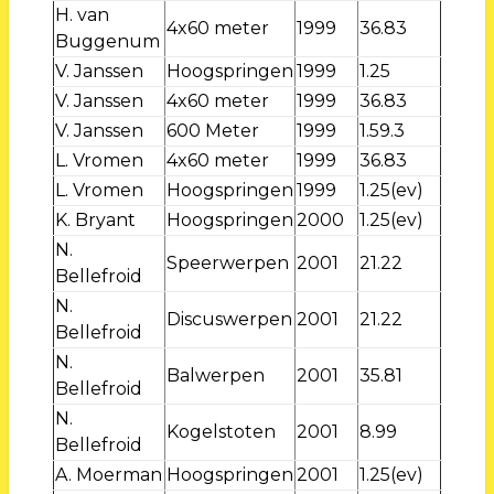
H. van
4x60 meter
1999
36.83
Buggenum
V. Janssen
Hoogspringen
1999
1.25
V. Janssen
4x60 meter
1999
36.83
V. Janssen
600 Meter
1999
1.59.3
L. Vromen
4x60 meter
1999
36.83
L. Vromen
Hoogspringen
1999
1.25(ev)
K. Bryant
Hoogspringen
2000
1.25(ev)
N.
Speerwerpen
2001
21.22
Bellefroid
N.
Discuswerpen
2001
21.22
Bellefroid
N.
Balwerpen
2001
35.81
Bellefroid
N.
Kogelstoten
2001
8.99
Bellefroid
A. Moerman
Hoogspringen
2001
1.25(ev)