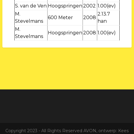
S. van de Ven
Hoogspringen
2002
1.00(ev)
M.
2.13.7
600 Meter
2008
Stevelmans
han
M.
Hoogspringen
2008
1.00(ev)
Stevelmans
Copyright 2023 - All Rights Reserved AVON, ontwerp: Kees