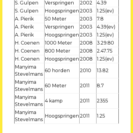
S. Gulpen
Verspringen
2002
4.39
S. Gulpen
Hoogspringen
2003
1.25(ev)
A. Pierik
50 Meter
2003
7.8
A. Pierik
Verspringen
2003
4.39(ev)
A. Pierik
Hoogspringen
2003
1.25(ev)
H. Coenen
1000 Meter
2008
3.29.80
H. Coenen
800 Meter
2008
2.47.75
H. Coenen
Hoogspringen
2008
1.25(ev)
Manyima
60 horden
2010
13.82
Stevelmans
Manyima
60 Meter
2011
8.7
Stevelmans
Manyima
4 kamp
2011
2355
Stevelmans
Manyima
Hoogspringen
2011
1.25
Stevelmans