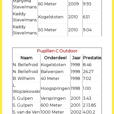
Manyima
60 Meter
2009
9.93
Stevelmans
Kaddy
Kogelstoten
2010
6.51
Stevelmans
Kaddy
50 Meter
2010
9.04
Stevelmans
Pupillen C Outdoor
Naam
Onderdeel
Jaar
Prestatie
N. Bellefroid
Kogelstoten
1998
8.46
N. Bellefroid
Balwerpen
1998
26.27
B. Wilhelm
40 Meter
1998
7.02
L.
Hoogspringen
1998
1.00
Wojciekowski
S. Gulpen
Verspringen
2001
3.43
S. Gulpen
600 Meter
2001
2.13.85
S. van de Ven
1000 Meter
2002
4.00.2