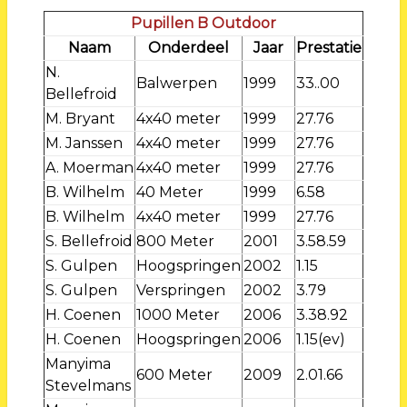
Pupillen B Outdoor
Naam
Onderdeel
Jaar
Prestatie
N.
Balwerpen
1999
33..00
Bellefroid
M. Bryant
4x40 meter
1999
27.76
M. Janssen
4x40 meter
1999
27.76
A. Moerman
4x40 meter
1999
27.76
B. Wilhelm
40 Meter
1999
6.58
B. Wilhelm
4x40 meter
1999
27.76
S. Bellefroid
800 Meter
2001
3.58.59
S. Gulpen
Hoogspringen
2002
1.15
S. Gulpen
Verspringen
2002
3.79
H. Coenen
1000 Meter
2006
3.38.92
H. Coenen
Hoogspringen
2006
1.15(ev)
Manyima
600 Meter
2009
2.01.66
Stevelmans