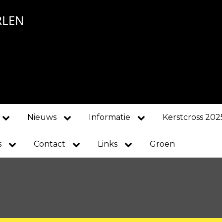
RLEN
Nieuws
Informatie
Kerstcross 202
s
Contact
Links
Groen