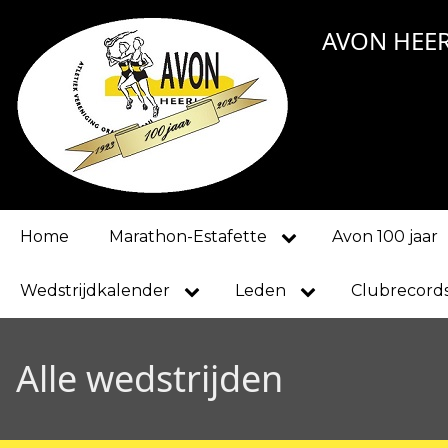
Skip
AVON HEE
to
main
content
Main
Home
Marathon-Estafette
Avon 100 jaar
navigation
Wedstrijdkalender
Leden
Clubrecord
Alle wedstrijden